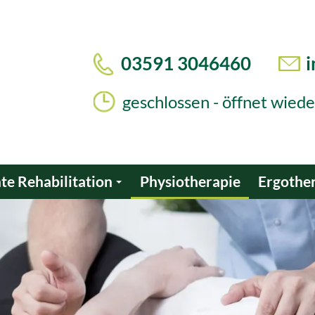
03591 3046460
geschlossen - öffnet wie
e Rehabilitation
Physiotherapie
Ergothe