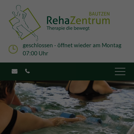
Rehazentrum
Ambulante Rehabilitation
Physiotherapie
Ergotherapie
geschlossen - öffnet wieder am Montag
07:00 Uhr
Präventionskurse
Jobs