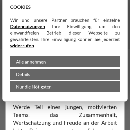
- rufen Sie uns an, wir beraten Sie gern unter
COOKIES
03591 3046460
.
Wir und unsere Partner brauchen für einzelne
Datennutzungen
Ihre Einwilligung, um den
» mehr erfahren «
einwandfreien Betrieb dieser Webseite zu
gewährleisten. Ihre Einwilligung können Sie jederzeit
widerrufen
.
STARTE JETZT DEINE ZUKUNFT BEI UNS!
Alle annehmen
Details
Prüfung bestanden und bereit für den
nächsten Schritt? Dann bist du bei uns
Nur die Nötigsten
genau richtig!
Werde Teil eines jungen, motivierten
Teams, das Zusammenhalt,
WILKOMMEN
Wertschätzung und Freude an der Arbeit